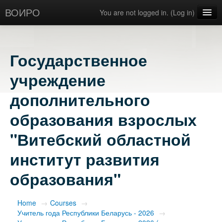
ВОИРО
You are not logged in. (
Log in
)
English ‎(en)‎
Государственное
учреждение
дополнительного
образования взрослых
"Витебский областной
институт развития
образования"
Home
→
Courses
→
Учитель года Республики Беларусь - 2026
→