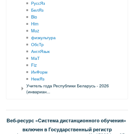
РуссЯз
БелЯз
Bio
Him
Muz
физкультура
ОбсТр
АнглЯзык
МаТ
Fiz
ИнФорм
НемЯз
Учитель года Республики Беларусь - 2026
(инвариан...
Веб-ресурс «Система дистанционного обучения»
включен в Государственный регистр