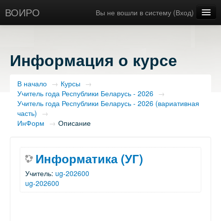
ВОИРО
Вы не вошли в систему (
Вход
)
Русский ‎(ru)‎
Информация о курсе
В начало
→
Курсы
→
Учитель года Республики Беларусь - 2026
→
Учитель года Республики Беларусь - 2026 (вариативная
часть)
→
ИнФорм
→
Описание
Информатика (УГ)
Учитель:
ug-202600
ug-202600