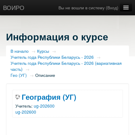
ВОИРО
Вы не вошли в систему (
Вход
)
Русский ‎(ru)‎
Информация о курсе
В начало
→
Курсы
→
Учитель года Республики Беларусь - 2026
→
Учитель года Республики Беларусь - 2026 (вариативная
часть)
→
Гео (УГ)
→
Описание
География (УГ)
Учитель:
ug-202600
ug-202600