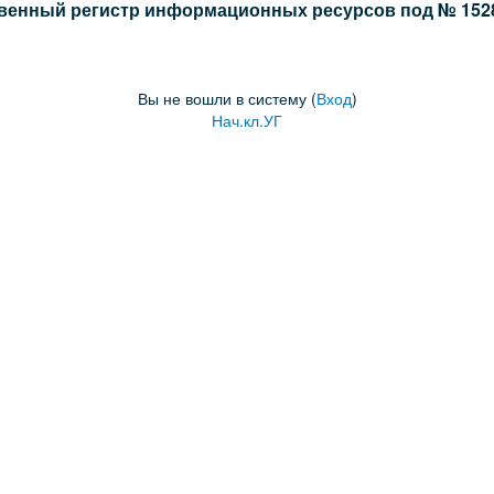
венный регистр информационных ресурсов под № 15288
Вы не вошли в систему (
Вход
)
Нач.кл.УГ