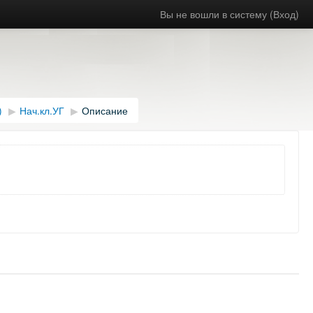
Вы не вошли в систему (
Вход
)
)
▶︎
Нач.кл.УГ
▶︎
Описание