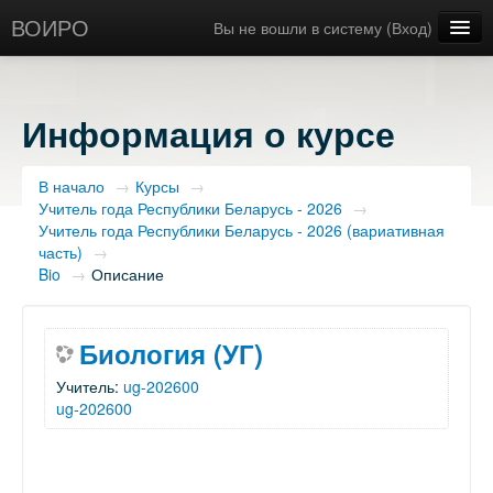
ВОИРО
Вы не вошли в систему (
Вход
)
Русский ‎(ru)‎
Информация о курсе
В начало
→
Курсы
→
Учитель года Республики Беларусь - 2026
→
Учитель года Республики Беларусь - 2026 (вариативная
часть)
→
Bio
→
Описание
Биология (УГ)
Учитель:
ug-202600
ug-202600