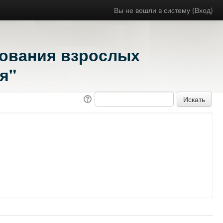
Вы не вошли в систему (
Вход
)
зования взрослых
я"