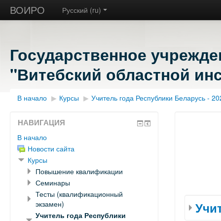
ВОИРО
Русский ‎(ru)‎
Государственное учрежде
"Витебский областной инс
В начало
▶︎
Курсы
▶︎
Учитель года Республики Беларусь - 20
НАВИГАЦИЯ
В начало
Новости сайта
Курсы
Повышение квалификации
Семинары
Тесты (квалификационный
экзамен)
Учит
Учитель года Республики