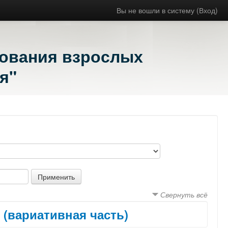
Вы не вошли в систему (
Вход
)
зования взрослых
я"
:
Свернуть всё
 (вариативная часть)