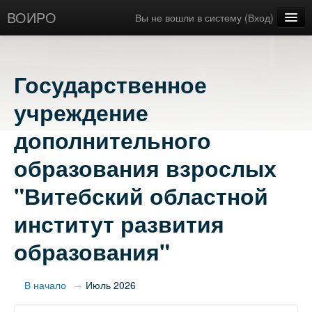
ВОИРО
Вы не вошли в систему (
Вход
)
Русский ‎(ru)‎
Государственное
учреждение
дополнительного
образования взрослых
"Витебский областной
институт развития
образования"
В начало
→
Июль 2026